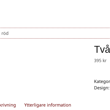
Produkter
O
 röd
Två
395
kr
Slut i la
Kategor
Design
krivning
Ytterligare information