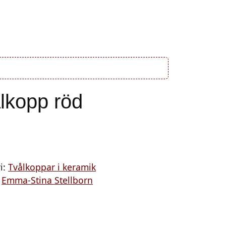
m oss
Försäljningsvillkor
Cart
Account
lkopp röd
ger
i:
Tvålkoppar i keramik
:
Emma-Stina Stellborn