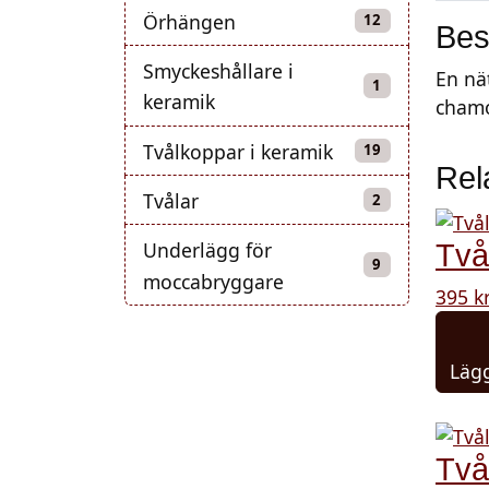
Örhängen
12 produkter
12
Bes
Smyckeshållare i
En nä
1 produkt
1
keramik
chamo
Tvålkoppar i keramik
19 produkter
19
Rel
Tvålar
2 produkter
2
Underlägg för
Två
9 produkter
9
moccabryggare
395
k
Lägg
Två