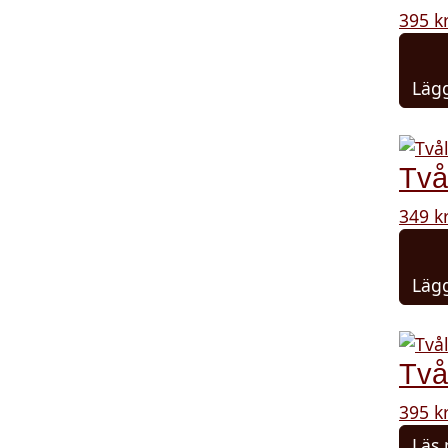
395
k
Lägg
Två
349
k
Lägg
Två
395
k
Läs