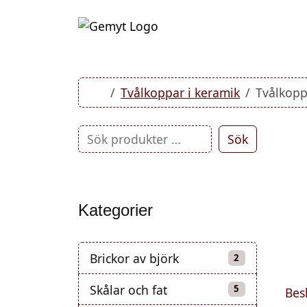
Skip to content
Skip to footer
Home
Tvålkoppar i keramik
Tvålkopp
Sök
Kategorier
Brickor av björk
2 produkter
2
Skålar och fat
5 produkter
5
Bes