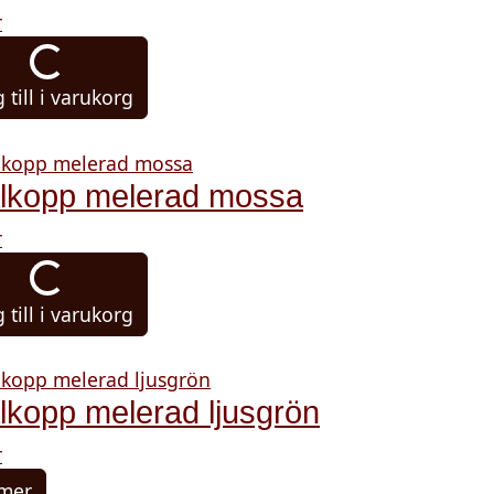
r
 till i varukorg
lkopp melerad mossa
r
 till i varukorg
lkopp melerad ljusgrön
r
 mer