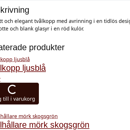
krivning
tt och elegant tvålkopp med avrinning i en tidlös desi
tte och blank glasyr i en röd kulör.
aterade produkter
lkopp ljusblå
r
 till i varukorg
lhållare mörk skogsgrön