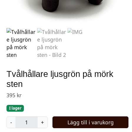
Tvålhållare ljusgrön på mörk
sten
395
kr
I lager
T
-
+
Lägg till i varukorg
v