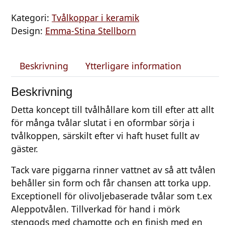
å
Kategori:
Tvålkoppar i keramik
l
Design:
Emma-Stina Stellborn
h
å
l
Beskrivning
Ytterligare information
l
a
Beskrivning
r
Detta koncept till tvålhållare kom till efter att allt
e
för många tvålar slutat i en oformbar sörja i
l
tvålkoppen, särskilt efter vi haft huset fullt av
j
gäster.
u
s
Tack vare piggarna rinner vattnet av så att tvålen
g
behåller sin form och får chansen att torka upp.
r
Exceptionell för olivoljebaserade tvålar som t.ex
ö
Aleppotvålen. Tillverkad för hand i mörk
n
stengods med chamotte och en finish med en