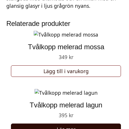
p
glansig glasyr i ljus grågrön nyans.
å
m
Relaterade produkter
ö
r
k
Tvålkopp melerad mossa
s
t
349
kr
e
n
Lägg till i varukorg
m
ä
n
g
Tvålkopp melerad lagun
d
395
kr