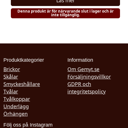
Läs mer
Denna produkt är för närvarande slut i lager och är
inte tillgänglig.
Produktkategorier
Information
Brickor
Om Gemyt.se
Skålar
Försäljningsvillkor
Smyckeshållare
GDPR och
Tvålar
integritetspolicy
Tvålkoppar
Underlägg
Örhängen
Följ oss på Instagram