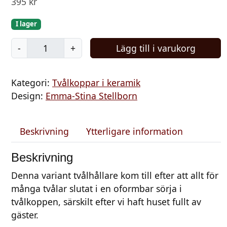
395
kr
I lager
T
-
+
Lägg till i varukorg
v
å
Kategori:
Tvålkoppar i keramik
l
Design:
Emma-Stina Stellborn
h
å
l
Beskrivning
Ytterligare information
l
a
Beskrivning
r
Denna variant tvålhållare kom till efter att allt för
e
många tvålar slutat i en oformbar sörja i
l
tvålkoppen, särskilt efter vi haft huset fullt av
j
gäster.
u