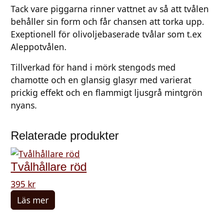
s
Tack vare piggarna rinner vattnet av så att tvålen
g
behåller sin form och får chansen att torka upp.
r
Exeptionell för olivoljebaserade tvålar som t.ex
å
Aleppotvålen.
m
i
Tillverkad för hand i mörk stengods med
n
chamotte och en glansig glasyr med varierat
t
prickig effekt och en flammigt ljusgrå mintgrön
g
nyans.
r
ö
Relaterade produkter
n
m
Tvålhållare röd
ä
n
395
kr
g
Läs mer
d