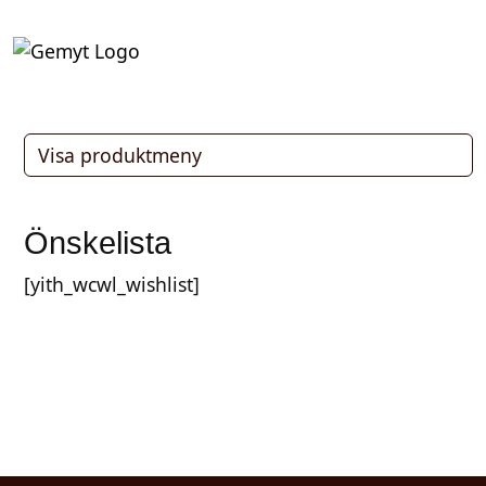
Skip to content
Skip to footer
Cart
Account
Men
Visa produktmeny
Önskelista
[yith_wcwl_wishlist]