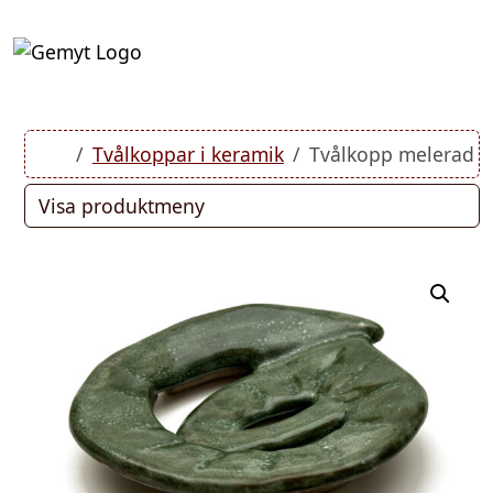
Skip to content
Skip to footer
Cart
Account
Men
Home
Tvålkoppar i keramik
Tvålkopp melerad 
Visa produktmeny