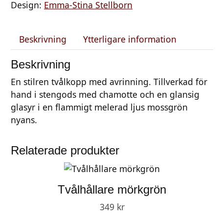
Design:
Emma-Stina Stellborn
k
o
p
Beskrivning
Ytterligare information
p
m
Beskrivning
e
En stilren tvålkopp med avrinning. Tillverkad för
l
hand i stengods med chamotte och en glansig
e
glasyr i en flammigt melerad ljus mossgrön
r
nyans.
a
d
m
Relaterade produkter
o
s
s
Tvålhållare mörkgrön
a
349
kr
m