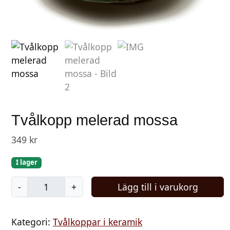
Tvålkopp melerad mossa
349
kr
I lager
T
-
+
Lägg till i varukorg
v
å
Kategori:
Tvålkoppar i keramik
l