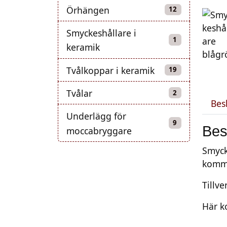
Örhängen
12 produkter
12
Smyckeshållare i
1 produkt
1
keramik
Tvålkoppar i keramik
19 produkter
19
Tvålar
2 produkter
2
Bes
Underlägg för
9 produkter
9
Bes
moccabryggare
Smyck
komma
Tillv
Här k