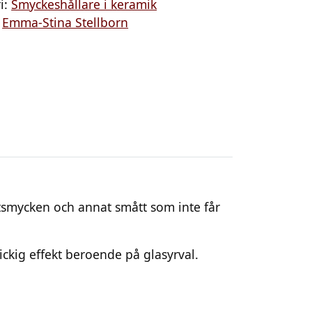
i:
Smyckeshållare i keramik
:
Emma-Stina Stellborn
itsmycken och annat smått som inte får
ckig effekt beroende på glasyrval.