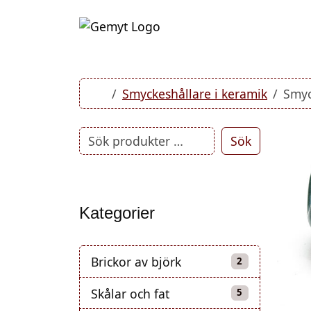
Skip to content
Skip to footer
Home
Smyckeshållare i keramik
Smyc
Sök
Kategorier
Brickor av björk
2 produkter
2
Skålar och fat
5 produkter
5