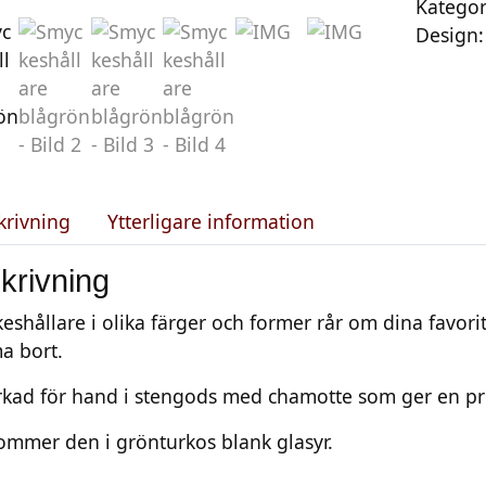
Kategor
c
Design
k
e
s
h
å
l
l
krivning
Ytterligare information
a
r
krivning
e
b
eshållare i olika färger och former rår om dina favor
l
 bort.
å
erkad för hand i stengods med chamotte som ger en pri
g
r
ommer den i grönturkos blank glasyr.
ö