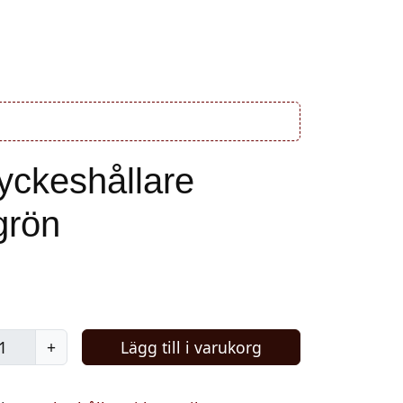
m oss
Försäljningsvillkor
Cart
Account
ckeshållare
grön
+
Lägg till i varukorg