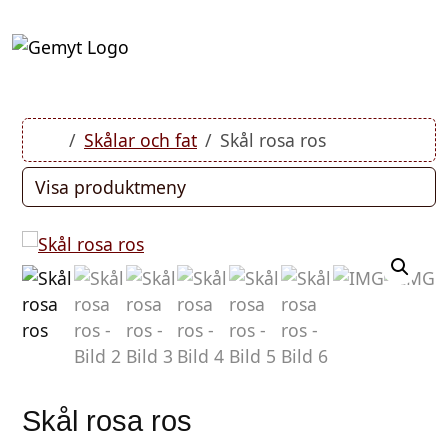
Skip to content
Skip to footer
Cart
Account
Men
Home
Skålar och fat
Skål rosa ros
Visa produktmeny
Skål rosa ros