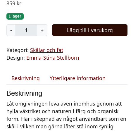
859
kr
I lager
S
-
+
Lägg till i varukorg
k
å
Kategori:
Skålar och fat
l
Design:
Emma-Stina Stellborn
r
o
s
Beskrivning
Ytterligare information
a
r
Beskrivning
o
Låt omgivningen leva även inomhus genom att
s
hylla växtriket och naturen i färg och organisk
m
form. Här i skepnad av något användbart som en
ä
skål i vilken man gärna låter stå inom synlig
n