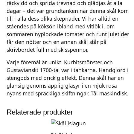
räckvidd och sprida trevnad och glädjas åt alla
g
dagar – det var grundtanken när denna skål kom
d
till i alla dess olika skepnader. Vi har alltid en
ståendes på köksön ibland med vitlök i, om
sommaren nyplockade tomater och runt juletider
får den nötter och en annan skål står på
skrivbordet full med skisspennor.
Varje föremål är unikt. Kurbitsmönster och
Gustavianskt 1700-tal var i tankarna. Handgjord i
stengods med prickig effekt. Denna skål har en
glansig genomsläpplig glasyr i en mjuk rosa
nyans med spräckliga skiftningar. Tål maskindisk.
Relaterade produkter