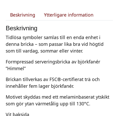
a
H
Beskrivning
Ytterligare information
i
m
Beskrivning
m
Tidlösa symboler samlas till en enda enhet i
e
denna bricka – som passar lika bra vid högtid
l
som till vardag, sommar eller vinter.
3
1
Formpressad serveringsbricka av björkfanér
c
”Himmel”
m
m
Brickan tillverkas av FSC®-certifierat trä och
ä
innehåller fem lager björkfanér.
n
Motivet skyddas med ett melaminbaserat ytskikt
g
som gör ytan värmetålig upp till 130°C.
d
Vit baksida