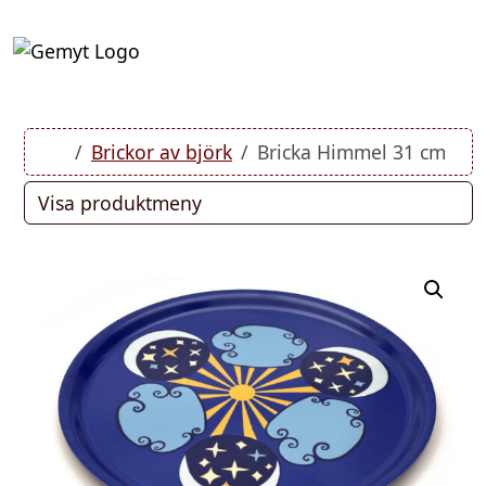
Skip to content
Skip to footer
Cart
Account
Men
Home
Brickor av björk
Bricka Himmel 31 cm
Visa produktmeny