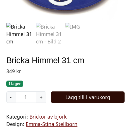
Bricka Himmel 31 cm
349
kr
I lager
B
-
+
Lägg till i varukorg
r
i
Kategori:
Brickor av björk
c
Design:
Emma-Stina Stellborn
k